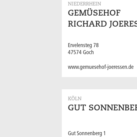
NIEDERRHEIN
GEMÜSEHOF
RICHARD JOERE
Ervelensteg 78
47574 Goch
www.gemuesehof-joeressen.de
KÖLN
GUT SONNENBE
Gut Sonnenberg 1